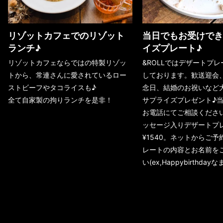
リゾットカフェでのリゾット
当日でもお受けでき
ランチ♪
イズプレート♪
リゾットカフェならではの特製リゾッ
&ROLLではデザートプ
トから、常連さんに愛されているロー
しております。歓送迎会
ストビーフやタコライスも♪
念日、結婚のお祝いなど
全て自家製の拘りランチを是非！
サプライズプレゼント♪
お電話にてご相談くださ
ッセージ入りデザートプ
¥1540。ネットからご
レートの内容とお名前を
い(ex,Happybirthday