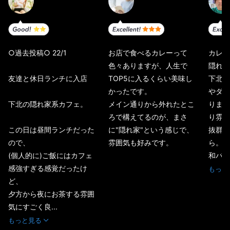
○過去投稿○ 22/1
お店で食べるカレーって
カレー
色々ありますが、人生で
隠れ家
友達と休日ランチに入店
TOP5に入るくらい美味し
下北沢
かったです。
やダイ
下北の隠れ家系カフェ。
メイン通りから外れたとこ
ります
ろで構えてるのが、まさ
り雰囲
この日は昼間ランチだった
に"隠れ家"という感じで、
抜群に
ので、
雰囲気も好みです。
ら。少
(個人的に)ご飯にはカフェ
和バス.
感強すぎる感覚だったけ
もっと
ど、
夕方から夜にお茶する雰囲
気にすごく良...
もっと見る